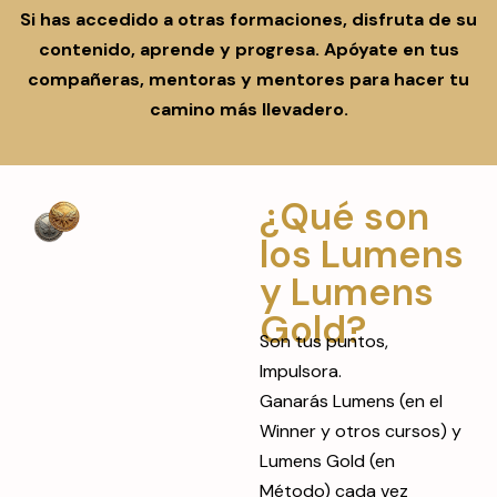
Si has accedido a otras formaciones, disfruta de su
contenido, aprende y progresa. Apóyate en tus
compañeras, mentoras y mentores para hacer tu
camino más llevadero.
¿Qué son
los Lumens
y Lumens
Gold?
Son tus puntos,
Impulsora.
Ganarás Lumens (en el
Winner y otros cursos) y
Lumens Gold (en
Método) cada vez