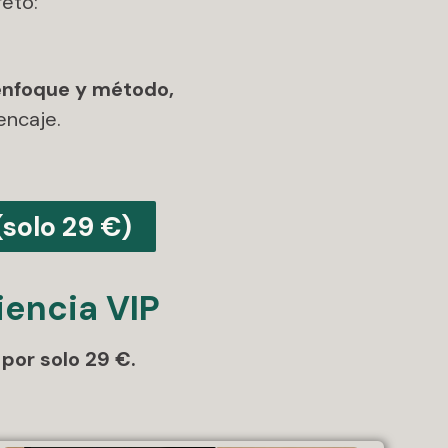
reto:
 enfoque y método,
encaje.
(solo 29 €)
iencia VIP
 por solo 29 €.