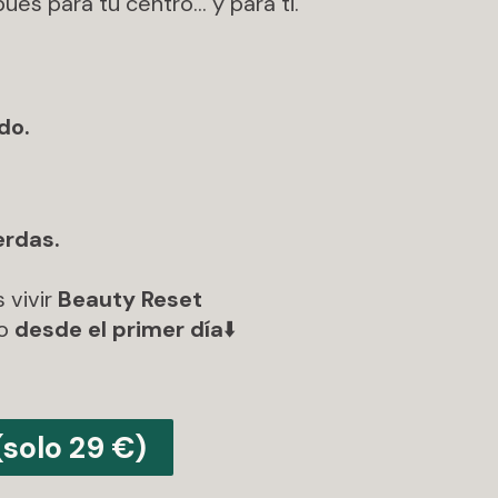
és para tu centro… y para ti.
do.
erdas.
 vivir
Beauty Reset
io
desde el primer día
⬇️
(solo 29 €)