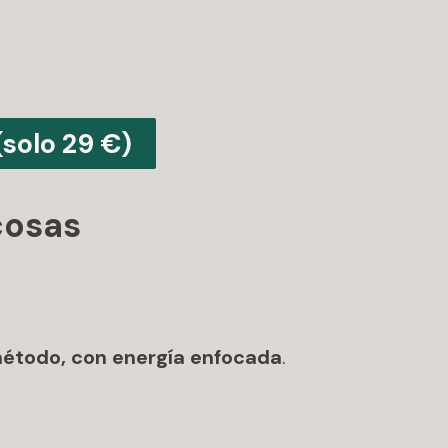
(solo 29 €)
cosas
método, con energía enfocada
.