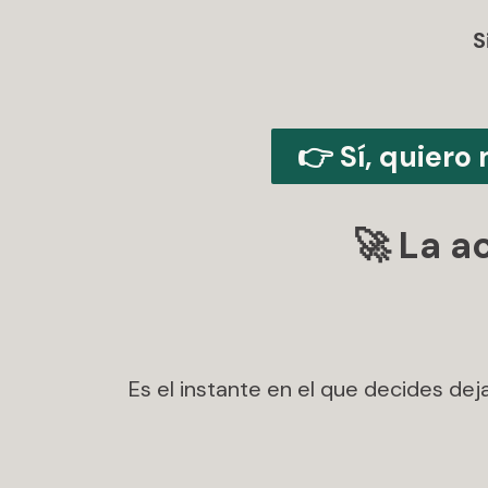
S
👉 Sí, quiero
🚀 La a
Es el instante en el que decides de