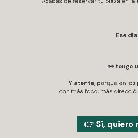
Acabas de reservar tu plaza en la
Ese día
👀 tengo 
Y atenta
, porque en lo
con más foco, más dirección
👉 Sí, quiero