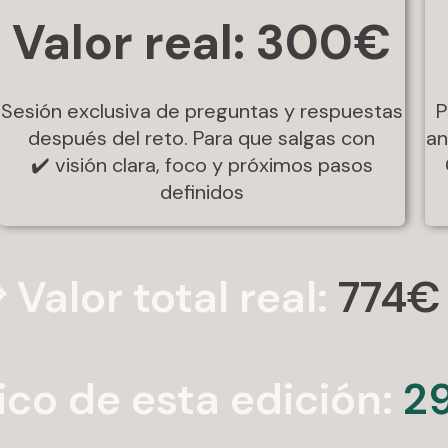
Valor real: 300€
Sesión exclusiva de preguntas y respuestas
P
después del reto. Para que salgas con
an
✔️ visión clara, foco y próximos pasos
definidos
 Valor total real:
774€
ico de esta edición:
29